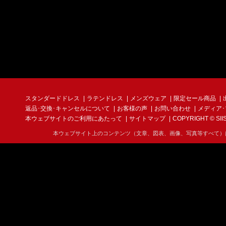
(3) お問合せに
■その他の商品
商品発送前に限り
個人情報の管理
せていただきます
当社は、お客様の
報取扱事業者とし
また、個人情報へ
不良品について
時には速やかな是
カットや縫製の粗
スタンダードドレス
ラテンドレス
メンズウェア
限定セール商品
裏地などの汚れ、
返品･交換･キャンセルについて
お客様の声
お問い合わせ
メディア
も色差が生じる場
個人情報の第三
本ウェブサイトのご利用にあたって
サイトマップ
COPYRIGHT © SIIS I
らは不良品ではな
ンスが付着してい
当社は、以下の場
本ウェブサイト上のコンテンツ（文章、図表、画像、写真等すべて）
たします。
(1) ご本人の同
当ショップの発注
(2) 法令に基づ
商品到着後5日以
(3) 統計的なデ
過ぎた場合、商品
(4) その他個人
事はできません。
ショップで負担。
尚、お客さまの取
個人情報の開示
予めご了承くださ