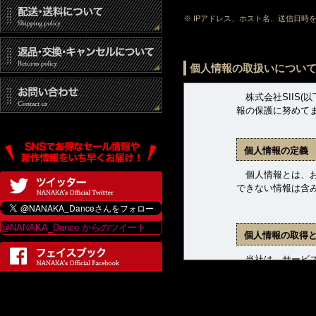
も返品・交換をお
につき返品事務手数
※ IPアドレス、ホスト名、送信日
キャンセルにつ
個人情報の取扱いについ
■オーダーメイド商
株式会社SIIS(
報の保護に努めて
ご注文確定前に限
やパーティに間に
個人情報の定義
■セミオーダーメ
個人情報とは、お客
ご注文確定前に限
できない情報は含
やパーティに間に
■セール商品・サ
@NANAKA_Dance からのツイート
個人情報の取得
商品発送前に限り
せていただきます
当社は、サービス
ます。収集した個
■中古商品
(1) 商品発送お
商品発送前に限り
(2) 新着商品、
せていただきます