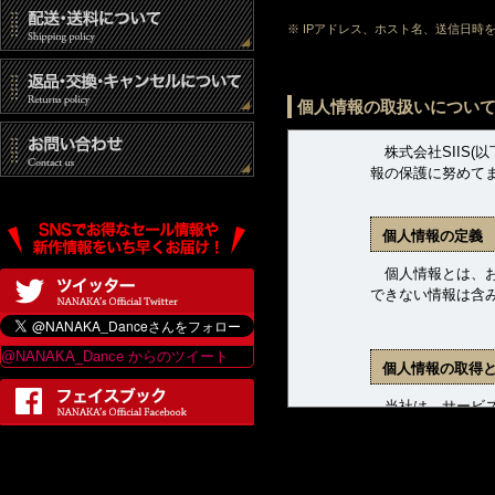
も返品・交換をお
につき返品事務手数
※ IPアドレス、ホスト名、送信日
キャンセルにつ
個人情報の取扱いについ
■オーダーメイド商
株式会社SIIS(
報の保護に努めて
ご注文確定前に限
やパーティに間に
個人情報の定義
■セミオーダーメ
個人情報とは、お客
ご注文確定前に限
できない情報は含
やパーティに間に
■セール商品・サ
@NANAKA_Dance からのツイート
個人情報の取得
商品発送前に限り
せていただきます
当社は、サービス
ます。収集した個
■中古商品
(1) 商品発送お
商品発送前に限り
(2) 新着商品、
せていただきます