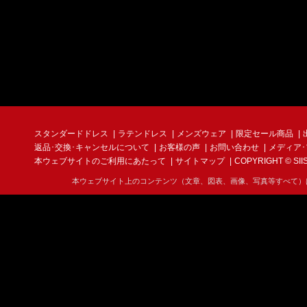
(3) お問合せに
■その他の商品
商品発送前に限り
個人情報の管理
せていただきます
当社は、お客様の
報取扱事業者とし
また、個人情報へ
不良品について
時には速やかな是
カットや縫製の粗
スタンダードドレス
ラテンドレス
メンズウェア
限定セール商品
裏地などの汚れ、
返品･交換･キャンセルについて
お客様の声
お問い合わせ
メディア
も色差が生じる場
個人情報の第三
本ウェブサイトのご利用にあたって
サイトマップ
COPYRIGHT © SIIS I
らは不良品ではな
ンスが付着してい
当社は、以下の場
本ウェブサイト上のコンテンツ（文章、図表、画像、写真等すべて）
たします。
(1) ご本人の同
当ショップの発注
(2) 法令に基づ
商品到着後5日以
(3) 統計的なデ
過ぎた場合、商品
(4) その他個人
事はできません。
ショップで負担。
尚、お客さまの取
個人情報の開示
予めご了承くださ