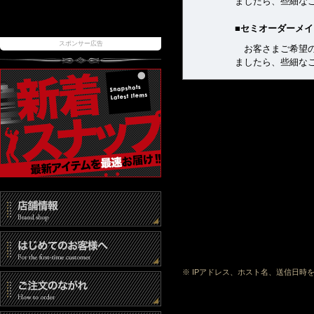
ましたら、些細な
■セミオーダーメ
スポンサー広告
お客さまご希望の
ましたら、些細な
■セール商品・サ
格安でご提供して
■中古商品
販売前に簡単なメ
どある場合がござ
品であることをご
■その他の商品
返品・交換を希望
もって受付といた
も返品・交換をお
につき返品事務手数
※ IPアドレス、ホスト名、送信日