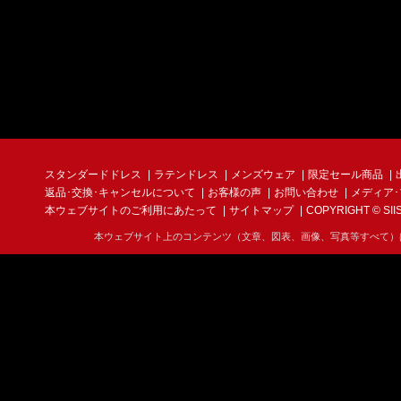
当社は、お客様の
報取扱事業者とし
また、個人情報へ
不良品について
時には速やかな是
カットや縫製の粗
裏地などの汚れ、
も色差が生じる場
個人情報の第三
らは不良品ではな
ンスが付着してい
当社は、以下の場
たします。
スタンダードドレス
ラテンドレス
メンズウェア
限定セール商品
(1) ご本人の同
返品･交換･キャンセルについて
お客様の声
お問い合わせ
メディア
当ショップの発注
(2) 法令に基づ
本ウェブサイトのご利用にあたって
サイトマップ
COPYRIGHT © SIIS I
商品到着後5日以
(3) 統計的なデ
過ぎた場合、商品
(4) その他個人
本ウェブサイト上のコンテンツ（文章、図表、画像、写真等すべて）
事はできません。
ショップで負担。
尚、お客さまの取
個人情報の開示
予めご了承くださ
当社は、個人情報
■オーダーメイド商
は、当ショップの
お直しまたは再製
■セミオーダーメ