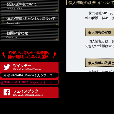
キャンセルにつ
個人情報の取扱いについ
■オーダーメイド商
株式会社SIIS(
報の保護に努めて
ご注文確定前に限
やパーティに間に
個人情報の定義
■セミオーダーメ
個人情報とは、お客
ご注文確定前に限
できない情報は含
やパーティに間に
■セール商品・サ
個人情報の取得
商品発送前に限り
せていただきます
当社は、サービス
ます。収集した個
■中古商品
@NANAKA_Dance からのツイート
(1) 商品発送お
商品発送前に限り
(2) 新着商品、
せていただきます
(3) お問合せに
■その他の商品
商品発送前に限り
個人情報の管理
せていただきます