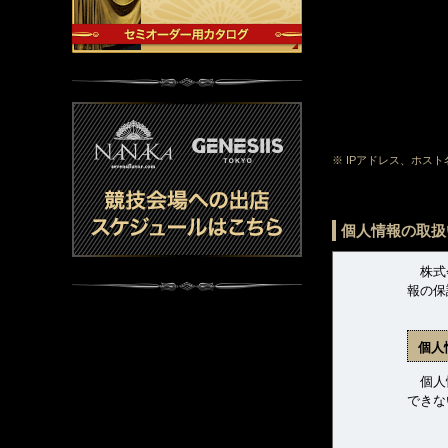
※ IPアドレス、ホス
個人情報の取扱
株式会
報の保
個人
個人情
できな