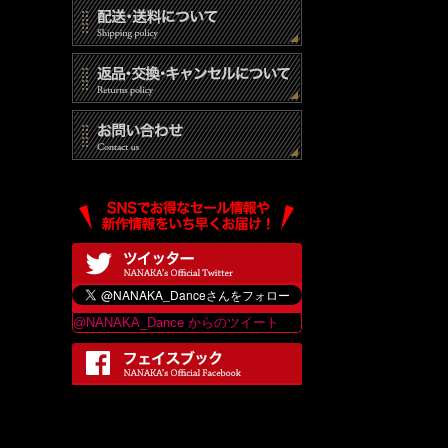
(3)
(4)
個人
当社は
は、当
最終更
@NANAKA_Dance からのツイート