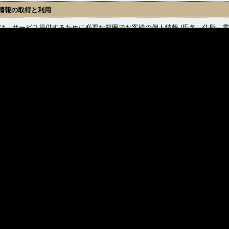
情報の取得と利用
、サービス提供するために必要な範囲でお客様の個人情報 (氏名、住所、電
収集した個人情報は下記に公表している目的の範囲内で適切に利用し、その
 商品発送および、それに関わるご連絡。
 新着商品、セール情報等、提供サービスに関わるご連絡。
 お問合せに対するご返答。
情報の管理について
、お客様の個人情報の取扱いに関し、個人情報の保護に関する法律（以下
事業者として、個人情報保護法をはじめとする個人情報の保護に関する法令
個人情報への不正アクセス、紛失、破壊、改ざん、漏洩等について適切か
速やかな是正措置を実施いたします。
情報の第三者提供
、以下の場合を除き、収集した個人情報をいかなる第三者にも提供・開示
 ご本人の同意がある場合。
 法令に基づき開示・提供を求められた場合。