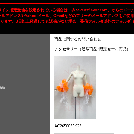
イン指定受信を設定されている場合は「@sevensflavor.com」からの
ールアドレスやYahoo!メール、Gmailなどのフリーのメールアドレスを
あります。3日以上経過しても返信がない場合、受信フォルダ以外のフォルダ
商品に関するお問い合わせ
アクセサリー（通常商品･限定セール商品）
商品
AC265003JK23