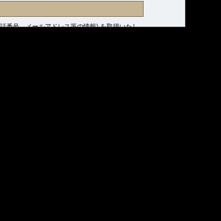
話番号、メールアドレス等の情報) を取得いたし
他の目的では使用いたしません。
、「個人情報保護法」といいます）に定める個人情
諸規則に則り適正に管理いたします。
つ合理的な安全対策を講じるとともに、万一の発生
することはございません。