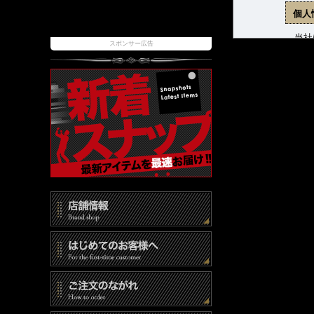
個人
当社は
スポンサー広告
ます。
(1)
(2)
(3)
個人
当社は
報取扱
また、
時には
個人
当社は
(1)
(2)