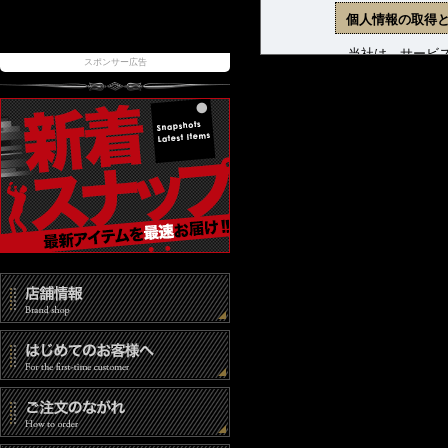
個人情報の取得
当社は、サービス
スポンサー広告
ます。収集した個
(1) 商品発送お
(2) 新着商品、
(3) お問合せに
個人情報の管理
当社は、お客様の
報取扱事業者とし
また、個人情報へ
時には速やかな是
個人情報の第三
当社は、以下の場
(1) ご本人の同
(2) 法令に基づ