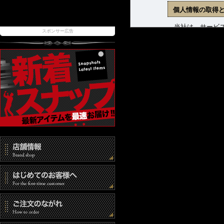
個人情報の取得
当社は、サービス
スポンサー広告
ます。収集した個
(1) 商品発送お
(2) 新着商品、
(3) お問合せに
個人情報の管理
当社は、お客様の
報取扱事業者とし
また、個人情報へ
時には速やかな是
個人情報の第三
当社は、以下の場
(1) ご本人の同
(2) 法令に基づ