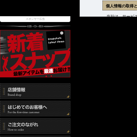
個人情報の取得
当社は、サービス
スポンサー広告
ます。収集した個
(1) 商品発送お
(2) 新着商品、
(3) お問合せに
個人情報の管理
当社は、お客様の
報取扱事業者とし
また、個人情報へ
時には速やかな是
個人情報の第三
当社は、以下の場
(1) ご本人の同
(2) 法令に基づ