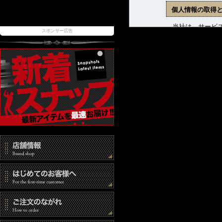
個人情報の取得
当社は、サービス
スポンサー広告
ます。収集した個
(1) 商品発送お
(2) 新着商品、
(3) お問合せに
個人情報の管理
当社は、お客様の
報取扱事業者とし
また、個人情報へ
時には速やかな是
個人情報の第三
当社は、以下の場
(1) ご本人の同
(2) 法令に基づ