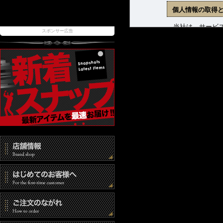
個人情報の取得
当社は、サービス
スポンサー広告
ます。収集した個
(1) 商品発送お
(2) 新着商品、
(3) お問合せに
個人情報の管理
当社は、お客様の
報取扱事業者とし
また、個人情報へ
時には速やかな是
個人情報の第三
当社は、以下の場
(1) ご本人の同
(2) 法令に基づ