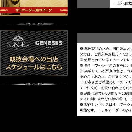
・上記価
※ 海外製品のため、国内製品
の方は、ご購入をお控えくださ
※ 使用されているモチーフや
※ モチーフやレースの変更にと
※ 掲載している写真の色は、
予めご了承の上、ご注文くださ
※ お客さまご希望のサイズ･
くご注文前にお問い合わせくだ
※ 納期は通常約8週間から10
ティに間に合わない等の理由）
※ 製作したドレスはすべて当ウ
可能です。（フルオーダーのみ