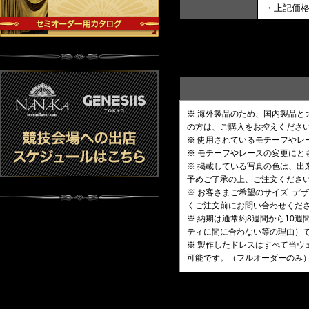
・上記価
※ 海外製品のため、国内製品
の方は、ご購入をお控えくださ
※ 使用されているモチーフや
※ モチーフやレースの変更にと
※ 掲載している写真の色は、
予めご了承の上、ご注文くださ
※ お客さまご希望のサイズ･
くご注文前にお問い合わせくだ
※ 納期は通常約8週間から10
ティに間に合わない等の理由）
※ 製作したドレスはすべて当ウ
可能です。（フルオーダーのみ