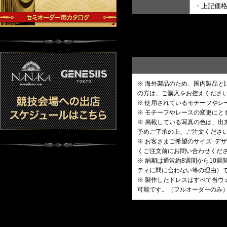
・上記価
※ 海外製品のため、国内製品
の方は、ご購入をお控えくださ
※ 使用されているモチーフや
※ モチーフやレースの変更にと
※ 掲載している写真の色は、
予めご了承の上、ご注文くださ
※ お客さまご希望のサイズ･
くご注文前にお問い合わせくだ
※ 納期は通常約8週間から10
ティに間に合わない等の理由）
※ 製作したドレスはすべて当ウ
可能です。（フルオーダーのみ