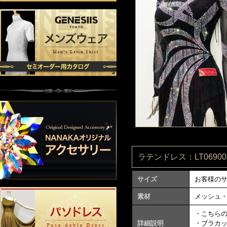
ラテンドレス：LT069003
サイズ
お客様の
素材
メッシュ
・こちら
詳細説明
・ブラカ