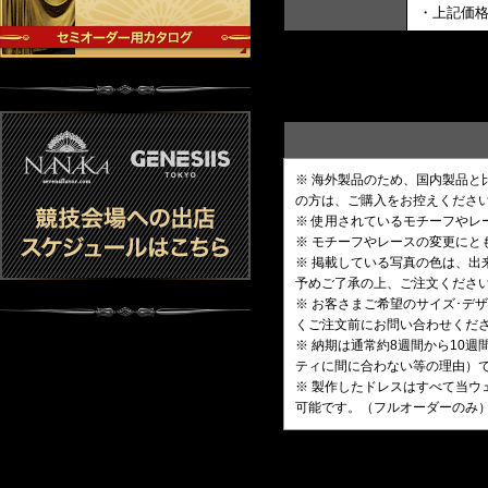
・上記価
※ 海外製品のため、国内製品
の方は、ご購入をお控えくださ
※ 使用されているモチーフや
※ モチーフやレースの変更にと
※ 掲載している写真の色は、
予めご了承の上、ご注文くださ
※ お客さまご希望のサイズ･
くご注文前にお問い合わせくだ
※ 納期は通常約8週間から10
ティに間に合わない等の理由）
※ 製作したドレスはすべて当ウ
可能です。（フルオーダーのみ