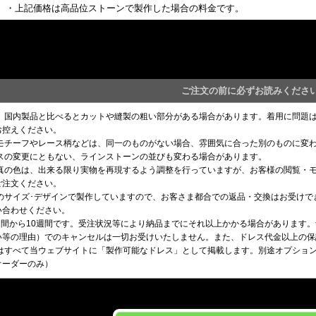
・上記価格は高品位ストーンで製作した場合の料金です。
ご注文の前に必ずお読みくださ
め、国内製品と比べるとカットや縫製の粗い部分がある場合があります。着用に問題
お控えください。
るモチーフやレース柄などは、同一のものがない場合、雰囲気に合った別のものに変
ースの変更にともない、ラインストーンの並びも変わる場合があります。
写真の色は、出来る限り実物を再現するよう調整を行っていますが、お客様の閲覧・
ご注文ください。
望のサイズ･デザインで製作していますので、お客さま都合での返品・交換はお受け
い合わせください。
8週間から10週間です。受注状況等により納品までにそれ以上かかる場合があります
い等の理由）でのキャンセルは一切お受けいたしません。また、ドレス代金以上の保
はすべて当ウェブサイトに「製作可能なドレス」として掲載します。別途オプション料
オーダーのみ）