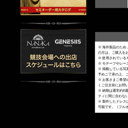
※ 海外製品のた
の方は、ご購入を
※ 使用されてい
※ モチーフやレ
※ 掲載している
予めご了承の上、
※ お客さまご希
くご注文前にお問
※ 納期は通常約
ティに間に合わな
※ 製作したドレス
可能です。（フル