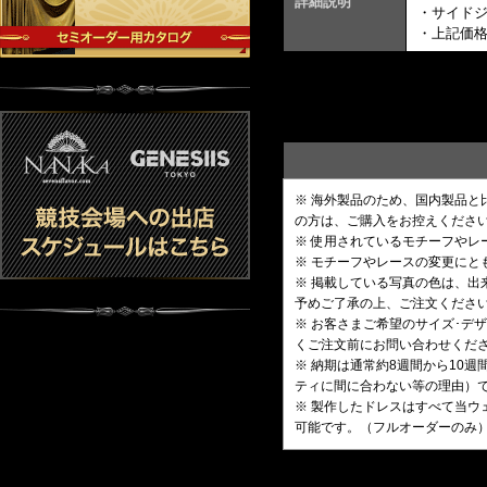
詳細説明
・サイド
・上記価
※ 海外製品のため、国内製品
の方は、ご購入をお控えくださ
※ 使用されているモチーフや
※ モチーフやレースの変更にと
※ 掲載している写真の色は、
予めご了承の上、ご注文くださ
※ お客さまご希望のサイズ･
くご注文前にお問い合わせくだ
※ 納期は通常約8週間から10
ティに間に合わない等の理由）
※ 製作したドレスはすべて当ウ
可能です。（フルオーダーのみ