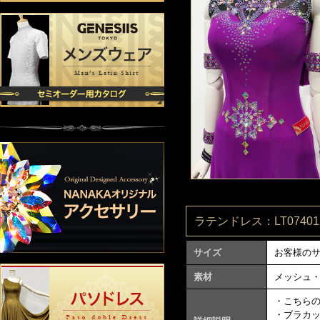
ラテンドレス：LT074012
サイズ
お客様の
素材
メッシュ
・こちら
・ブラカ