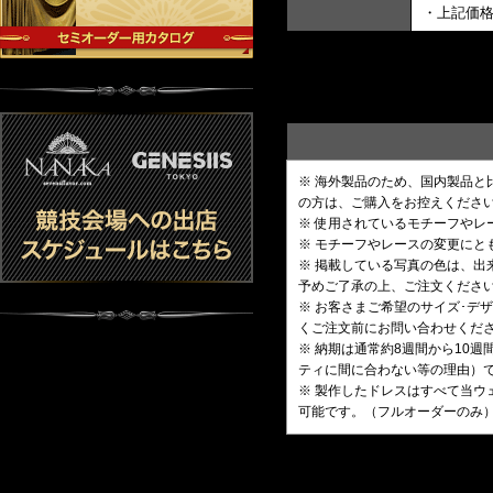
・上記価
※ 海外製品のため、国内製品
の方は、ご購入をお控えくださ
※ 使用されているモチーフや
※ モチーフやレースの変更にと
※ 掲載している写真の色は、
予めご了承の上、ご注文くださ
※ お客さまご希望のサイズ･
くご注文前にお問い合わせくだ
※ 納期は通常約8週間から10
ティに間に合わない等の理由）
※ 製作したドレスはすべて当ウ
可能です。（フルオーダーのみ