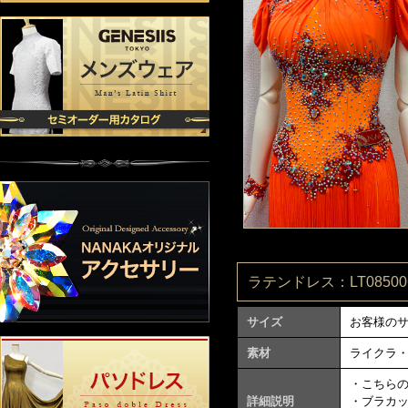
ラテンドレス：LT085006
サイズ
お客様の
素材
ライクラ
・こちら
詳細説明
・ブラカ