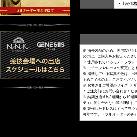
・上記価
※ 海外製品のため、国内製品
の方は、ご購入をお控えくださ
※ 使用されているモチーフや
※ モチーフやレースの変更にと
※ 掲載している写真の色は、
予めご了承の上、ご注文くださ
※ お客さまご希望のサイズ･
くご注文前にお問い合わせくだ
※ 納期は通常約8週間から10
ティに間に合わない等の理由）
※ 製作したドレスはすべて当ウ
可能です。（フルオーダーのみ