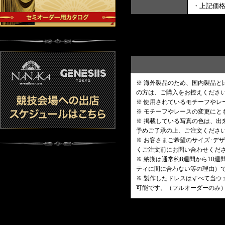
・上記価
※ 海外製品のため、国内製品
の方は、ご購入をお控えくださ
※ 使用されているモチーフや
※ モチーフやレースの変更にと
※ 掲載している写真の色は、
予めご了承の上、ご注文くださ
※ お客さまご希望のサイズ･
くご注文前にお問い合わせくだ
※ 納期は通常約8週間から10
ティに間に合わない等の理由）
※ 製作したドレスはすべて当ウ
可能です。（フルオーダーのみ