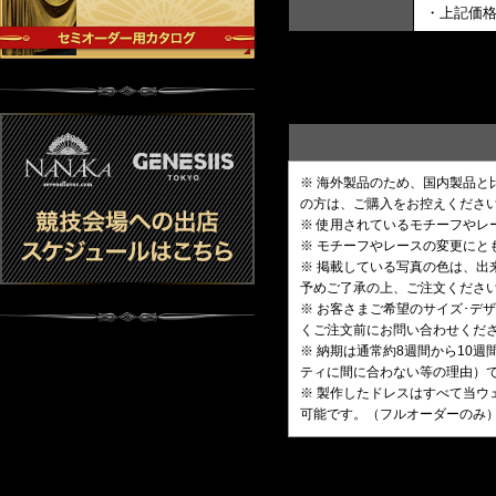
・上記価
※ 海外製品のため、国内製品
の方は、ご購入をお控えくださ
※ 使用されているモチーフや
※ モチーフやレースの変更にと
※ 掲載している写真の色は、
予めご了承の上、ご注文くださ
※ お客さまご希望のサイズ･
くご注文前にお問い合わせくだ
※ 納期は通常約8週間から10
ティに間に合わない等の理由）
※ 製作したドレスはすべて当ウ
可能です。（フルオーダーのみ