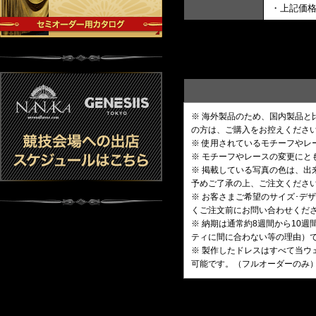
・上記価
※ 海外製品のため、国内製品
の方は、ご購入をお控えくださ
※ 使用されているモチーフや
※ モチーフやレースの変更にと
※ 掲載している写真の色は、
予めご了承の上、ご注文くださ
※ お客さまご希望のサイズ･
くご注文前にお問い合わせくだ
※ 納期は通常約8週間から10
ティに間に合わない等の理由）
※ 製作したドレスはすべて当ウ
可能です。（フルオーダーのみ