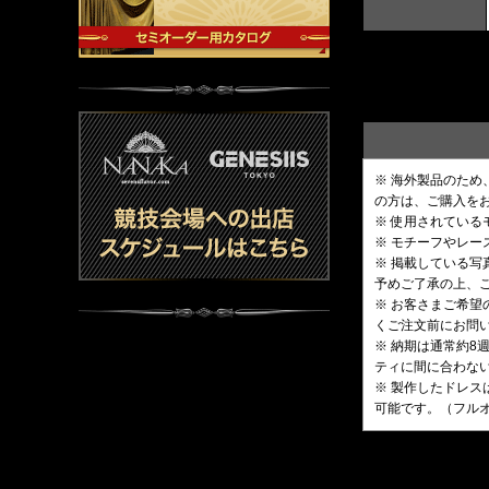
※ 海外製品のた
の方は、ご購入を
※ 使用されてい
※ モチーフやレ
※ 掲載している
予めご了承の上、
※ お客さまご希
くご注文前にお問
※ 納期は通常約
ティに間に合わな
※ 製作したドレス
可能です。（フル