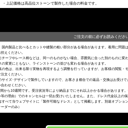
・上記価格は高品位ストーンで製作した場合の料金です。
ご注文の前に必ずお読みくださ
め、国内製品と比べるとカットや縫製の粗い部分がある場合があります。着用に問題
お控えください。
るモチーフやレース柄などは、同一のものがない場合、雰囲気に合った別のものに変
ースの変更にともない、ラインストーンの並びも変わる場合があります。
写真の色は、出来る限り実物を再現するよう調整を行っていますが、お客様の閲覧・
ご注文ください。
望のサイズ･デザインで製作していますので、お客さま都合での返品・交換はお受け
い合わせください。
8週間から10週間です。受注状況等により納品までにそれ以上かかる場合があります
い等の理由）でのキャンセルは一切お受けいたしません。また、ドレス代金以上の保
はすべて当ウェブサイトに「製作可能なドレス」として掲載します。別途オプション料
オーダーのみ）