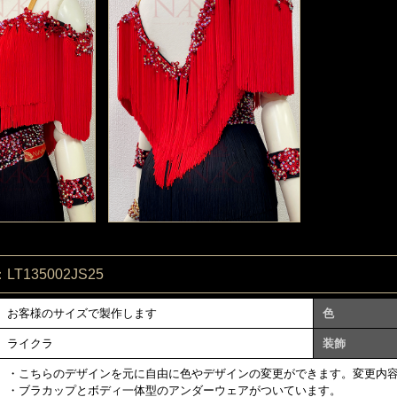
T135002JS25
お客様のサイズで製作します
色
ライクラ
装飾
・こちらのデザインを元に自由に色やデザインの変更ができます。変更内
・ブラカップとボディ一体型のアンダーウェアがついています。