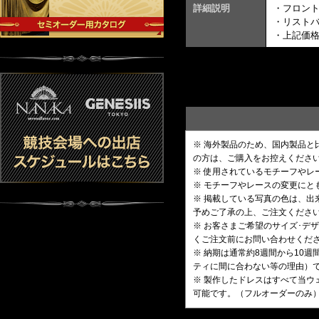
詳細説明
・フロン
・リスト
・上記価
※ 海外製品のため、国内製品
の方は、ご購入をお控えくださ
※ 使用されているモチーフや
※ モチーフやレースの変更にと
※ 掲載している写真の色は、
予めご了承の上、ご注文くださ
※ お客さまご希望のサイズ･
くご注文前にお問い合わせくだ
※ 納期は通常約8週間から10
ティに間に合わない等の理由）
※ 製作したドレスはすべて当ウ
可能です。（フルオーダーのみ