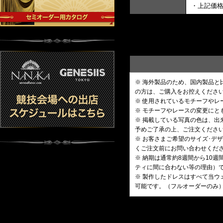
・上記価
※ 海外製品のため、国内製品
の方は、ご購入をお控えくださ
※ 使用されているモチーフや
※ モチーフやレースの変更にと
※ 掲載している写真の色は、
予めご了承の上、ご注文くださ
※ お客さまご希望のサイズ･
くご注文前にお問い合わせくだ
※ 納期は通常約8週間から10
ティに間に合わない等の理由）
※ 製作したドレスはすべて当ウ
可能です。（フルオーダーのみ