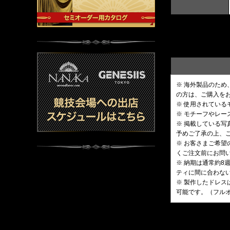
※ 海外製品のた
の方は、ご購入を
※ 使用されてい
※ モチーフやレ
※ 掲載している
予めご了承の上、
※ お客さまご希
くご注文前にお問
※ 納期は通常約
ティに間に合わな
※ 製作したドレス
可能です。（フル