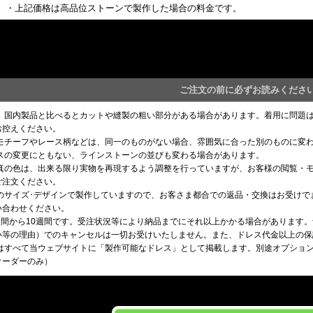
・上記価格は高品位ストーンで製作した場合の料金です。
ご注文の前に必ずお読みくださ
め、国内製品と比べるとカットや縫製の粗い部分がある場合があります。着用に問題
お控えください。
るモチーフやレース柄などは、同一のものがない場合、雰囲気に合った別のものに変
ースの変更にともない、ラインストーンの並びも変わる場合があります。
写真の色は、出来る限り実物を再現するよう調整を行っていますが、お客様の閲覧・
ご注文ください。
望のサイズ･デザインで製作していますので、お客さま都合での返品・交換はお受け
い合わせください。
8週間から10週間です。受注状況等により納品までにそれ以上かかる場合があります
い等の理由）でのキャンセルは一切お受けいたしません。また、ドレス代金以上の保
はすべて当ウェブサイトに「製作可能なドレス」として掲載します。別途オプション料
オーダーのみ）