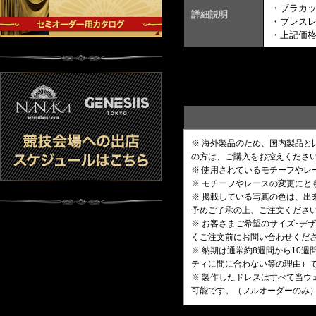
・ブラカ
詳細説明
・ブレスレ
・上記価
※ 海外製品のため、国内製品
の方は、ご購入をお控えくださ
※ 使用されているモチーフや
※ モチーフやレースの変更にと
※ 掲載している写真の色は、
予めご了承の上、ご注文くださ
※ お客さまご希望のサイズ･
くご注文前にお問い合わせくだ
※ 納期は通常約8週間から10
ティに間に合わない等の理由）
※ 製作したドレスはすべて当ウ
可能です。（フルオーダーのみ