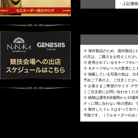
・上記価
※ 海外製品のため、国内製品
の方は、ご購入をお控えくださ
※ 使用されているモチーフや
※ モチーフやレースの変更にと
※ 掲載している写真の色は、
予めご了承の上、ご注文くださ
※ お客さまご希望のサイズ･
くご注文前にお問い合わせくだ
※ 納期は通常約8週間から10
ティに間に合わない等の理由）
※ 製作したドレスはすべて当ウ
可能です。（フルオーダーのみ