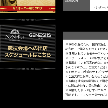
詳細説明
・レターパ
※ 海外製品のため、国内製品
の方は、ご購入をお控えくださ
※ 使用されているモチーフや
※ モチーフやレースの変更にと
※ 掲載している写真の色は、
予めご了承の上、ご注文くださ
※ お客さまご希望のサイズ･
くご注文前にお問い合わせくだ
※ 納期は通常約6週間から7週
ィに間に合わない等の理由）で
※ 製作したドレスはすべて当ウ
可能です。（フルオーダーのみ