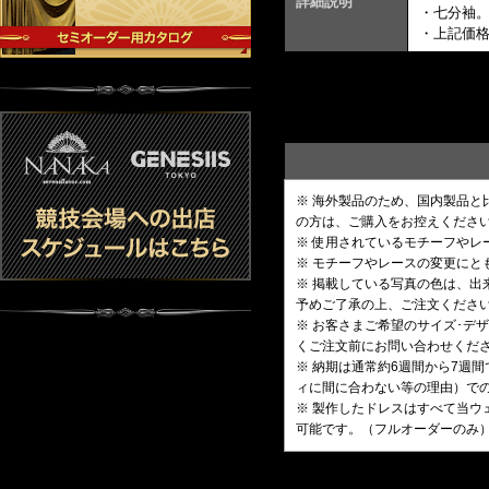
詳細説明
・七分袖
・上記価
※ 海外製品のため、国内製品
の方は、ご購入をお控えくださ
※ 使用されているモチーフや
※ モチーフやレースの変更にと
※ 掲載している写真の色は、
予めご了承の上、ご注文くださ
※ お客さまご希望のサイズ･
くご注文前にお問い合わせくだ
※ 納期は通常約6週間から7週
ィに間に合わない等の理由）で
※ 製作したドレスはすべて当ウ
可能です。（フルオーダーのみ