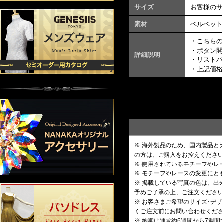
サイズ
お客様の
素材
ベルベッ
・こちら
・ボタン
詳細説明
・リスト
・上記価
※ 海外製品のため、国内製品
の方は、ご購入をお控えくださ
※ 使用されているモチーフや
※ モチーフやレースの変更にと
※ 掲載している写真の色は、
予めご了承の上、ご注文くださ
※ お客さまご希望のサイズ･
くご注文前にお問い合わせくだ
※ 納期は通常約6週間から7週