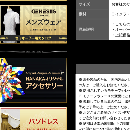
サイズ
お客様の
素材
ライクラ
・こちら
詳細説明
・オーバ
・上記価
※ 海外製品のため、国内製品
の方は、ご購入をお控えくださ
※ 使用されているモチーフや
※ モチーフやレースの変更にと
※ 掲載している写真の色は、
予めご了承の上、ご注文くださ
※ お客さまご希望のサイズ･
くご注文前にお問い合わせくだ
※ 納期は通常約6週間から7週
ィに間に合わない等の理由）で