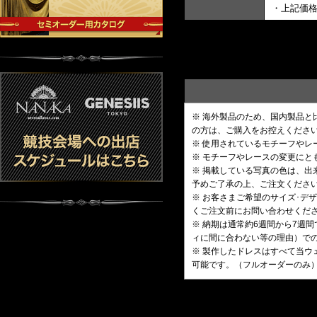
・上記価
※ 海外製品のため、国内製品
の方は、ご購入をお控えくださ
※ 使用されているモチーフや
※ モチーフやレースの変更にと
※ 掲載している写真の色は、
予めご了承の上、ご注文くださ
※ お客さまご希望のサイズ･
くご注文前にお問い合わせくだ
※ 納期は通常約6週間から7週
ィに間に合わない等の理由）で
※ 製作したドレスはすべて当ウ
可能です。（フルオーダーのみ