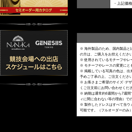
・上記価
※ 海外製品のため、国内製品
の方は、ご購入をお控えくださ
※ 使用されているモチーフや
※ モチーフやレースの変更にと
※ 掲載している写真の色は、
予めご了承の上、ご注文くださ
※ お客さまご希望のサイズ･
くご注文前にお問い合わせくだ
※ 納期は通常約6週間から7週
ィに間に合わない等の理由）で
※ 製作したドレスはすべて当ウ
可能です。（フルオーダーのみ