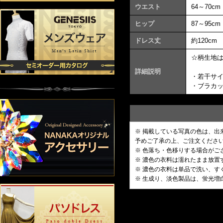
ウエスト
64～70cm
ヒップ
87～95cm
ドレス丈
約120cm
☆柄生地
詳細説明
・若干サ
・ブラカ
※ 掲載している写真の色は、
予めご了承の上、ご注文くださ
※ 色落ち・色移りする場合がご
※ 濃色の衣料は濡れたまま放
※ 濃色の衣料は単品で洗い、す
※ 生成り、淡色製品は、蛍光増