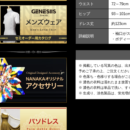
ウエスト
72～79cm
ヒップ
93～101c
ドレス丈
約123cm
・袖口が
詳細説明
・ボディ
※ 掲載している写真の色は、
予めご了承の上、ご注文くださ
※ 色落ち・色移りする場合がご
※ 濃色の衣料は濡れたまま放
※ 濃色の衣料は単品で洗い、す
※ 生成り、淡色製品は、蛍光増