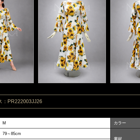
PR222003JJ26
M
カラー
79～85cm
素材