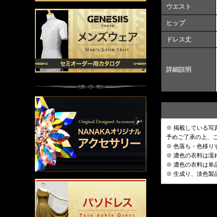
ウエスト
ヒップ
ドレス丈
詳細説明
※ 掲載している
予めご了承の上、
※ 色落ち・色移
※ 濃色の衣料は
※ 濃色の衣料は
※ 生成り、淡色