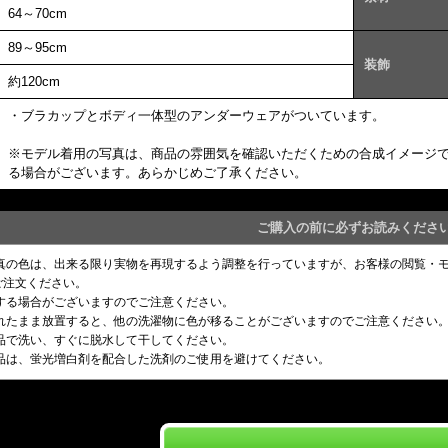
64～70cm
89～95cm
装飾
約120cm
・ブラカップとボディ一体型のアンダーウェアがついています。
※モデル着用の写真は、商品の雰囲気を確認いただくための合成イメージ
る場合がございます。あらかじめご了承ください。
ご購入の前に必ずお読みくださ
写真の色は、出来る限り実物を再現するよう調整を行っていますが、お客様の閲覧・
ご注文ください。
りする場合がございますのでご注意ください。
濡れたまま放置すると、他の洗濯物に色が移ることがございますのでご注意ください
単品で洗い、すぐに脱水して干してください。
製品は、蛍光増白剤を配合した洗剤のご使用を避けてください。