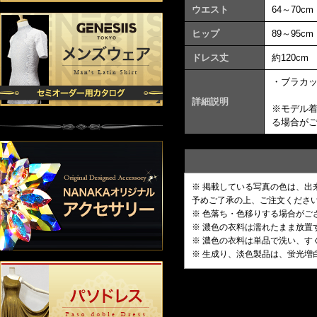
ウエスト
64～70cm
ヒップ
89～95cm
ドレス丈
約120cm
・ブラカ
詳細説明
※モデル
る場合が
※ 掲載している写真の色は、
予めご了承の上、ご注文くださ
※ 色落ち・色移りする場合がご
※ 濃色の衣料は濡れたまま放
※ 濃色の衣料は単品で洗い、す
※ 生成り、淡色製品は、蛍光増