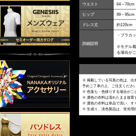
ウエスト
64～70cm
ヒップ
89～95cm
ドレス丈
約120cm
・ブラカ
詳細説明
※モデル
る場合が
※ 掲載している写真の色は、
予めご了承の上、ご注文くださ
※ 色落ち・色移りする場合がご
※ 濃色の衣料は濡れたまま放
※ 濃色の衣料は単品で洗い、す
※ 生成り、淡色製品は、蛍光増