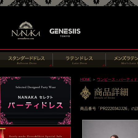
HOME
＞
ワンピース・パーティド
商品番号「PR222034JJ2