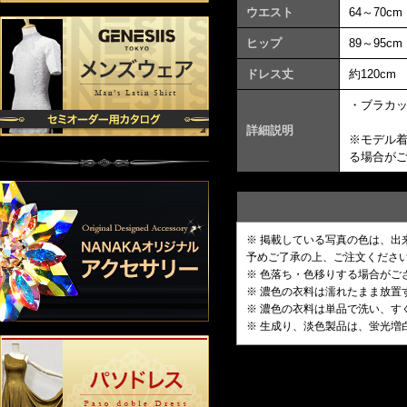
ウエスト
64～70cm
ヒップ
89～95cm
ドレス丈
約120cm
・ブラカ
詳細説明
※モデル
る場合が
※ 掲載している写真の色は、
予めご了承の上、ご注文くださ
※ 色落ち・色移りする場合がご
※ 濃色の衣料は濡れたまま放
※ 濃色の衣料は単品で洗い、す
※ 生成り、淡色製品は、蛍光増