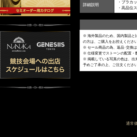
・ブラカ
詳細説明
・高品位
※ 海外製品のため、国内製品
の方は、ご購入をお控えくださ
※ セール商品の為、返品･交換
※ 仕様変更でストーンの配置
※ 掲載している写真の色は、
予めご了承の上、ご注文くださ
通常