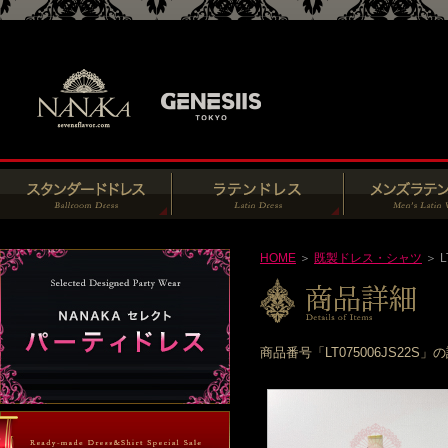
HOME
＞
既製ドレス・シャツ
＞ L
商品番号「LT075006JS2