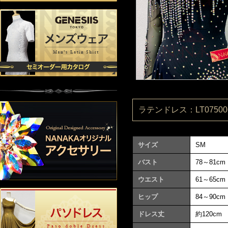
ラテンドレス：LT075006
サイズ
SM
バスト
78～81cm
ウエスト
61～65cm
ヒップ
84～90cm
ドレス丈
約120cm