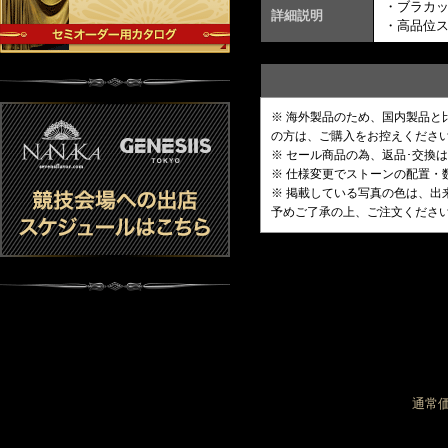
・ブラカ
詳細説明
・高品位
※ 海外製品のため、国内製品
の方は、ご購入をお控えくださ
※ セール商品の為、返品･交換
※ 仕様変更でストーンの配置
※ 掲載している写真の色は、
予めご了承の上、ご注文くださ
通常