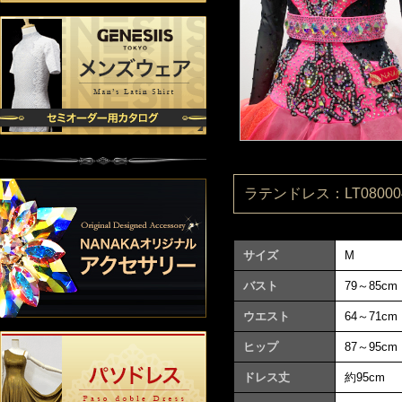
ラテンドレス：LT080004
サイズ
M
バスト
79～85cm
ウエスト
64～71cm
ヒップ
87～95cm
ドレス丈
約95cm