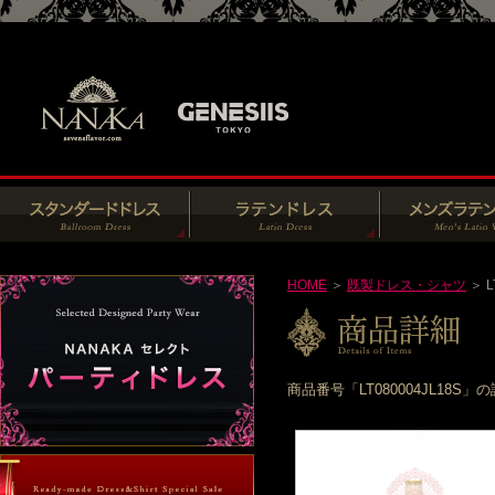
HOME
＞
既製ドレス・シャツ
＞ L
商品番号「LT080004JL1