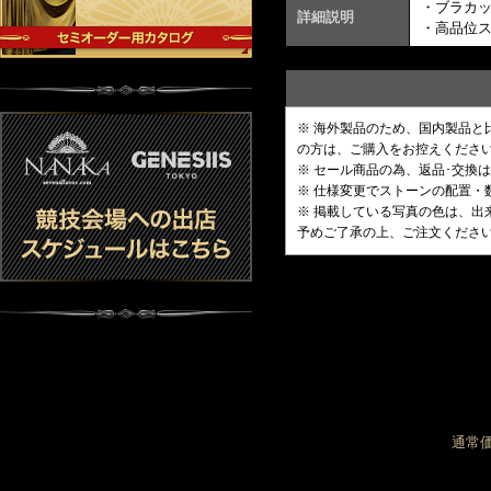
・ブラカ
詳細説明
・高品位
※ 海外製品のため、国内製品
の方は、ご購入をお控えくださ
※ セール商品の為、返品･交換
※ 仕様変更でストーンの配置
※ 掲載している写真の色は、
予めご了承の上、ご注文くださ
通常