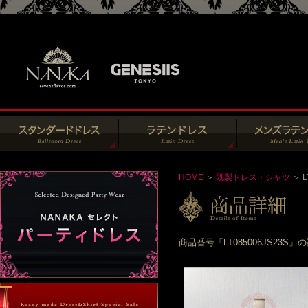
HOME
＞
既製ドレス・シャツ
＞ L
商品番号「LT085006JS2