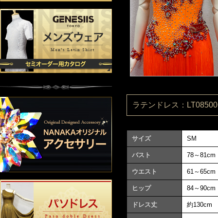
ラテンドレス：LT085006
サイズ
SM
バスト
78～81cm
ウエスト
61～65cm
ヒップ
84～90cm
ドレス丈
約130cm