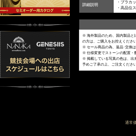
・ブラカ
詳細説明
・高品位
※ 海外製品のため、国内製品
の方は、ご購入をお控えくださ
※ セール商品の為、返品･交換
※ 仕様変更でストーンの配置
※ 掲載している写真の色は、
予めご了承の上、ご注文くださ
通常