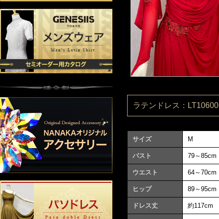
ラテンドレス：LT106003
サイズ
M
バスト
79～85cm
ウエスト
64～70cm
ヒップ
89～95cm
ドレス丈
約117cm