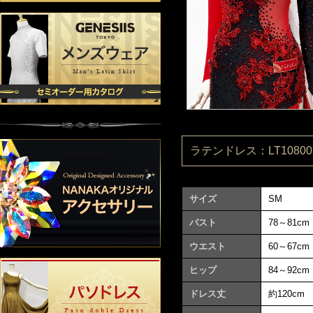
ラテンドレス：LT108002
サイズ
SM
バスト
78～81cm
ウエスト
60～67cm
ヒップ
84～92cm
ドレス丈
約120cm