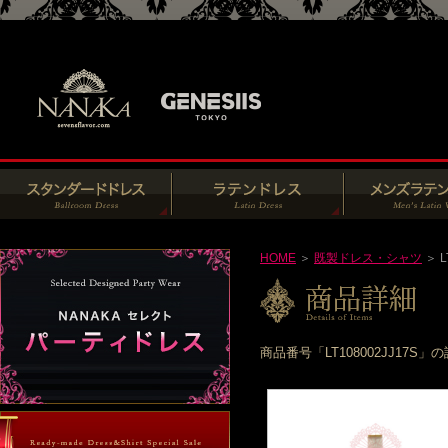
HOME
＞
既製ドレス・シャツ
＞ L
商品番号「LT108002JJ1