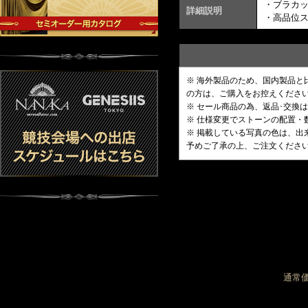
・ブラカ
詳細説明
・高品位
※ 海外製品のため、国内製品
の方は、ご購入をお控えくださ
※ セール商品の為、返品･交換
※ 仕様変更でストーンの配置
※ 掲載している写真の色は、
予めご了承の上、ご注文くださ
通常