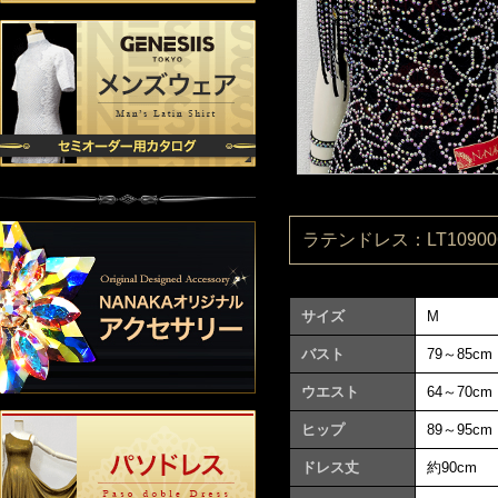
ラテンドレス：LT109006
サイズ
M
バスト
79～85cm
ウエスト
64～70cm
ヒップ
89～95cm
ドレス丈
約90cm