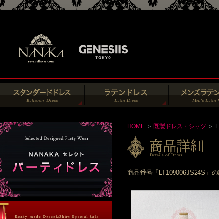
HOME
＞
既製ドレス・シャツ
＞ L
商品番号「LT109006JS2