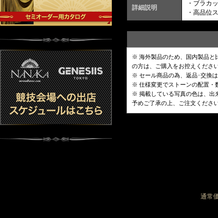
・ブラカ
詳細説明
・高品位
※ 海外製品のため、国内製品
の方は、ご購入をお控えくださ
※ セール商品の為、返品･交換
※ 仕様変更でストーンの配置
※ 掲載している写真の色は、
予めご了承の上、ご注文くださ
通常