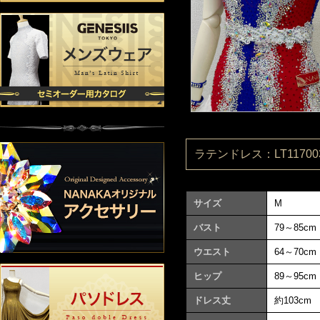
ラテンドレス：LT117003
サイズ
M
バスト
79～85cm
ウエスト
64～70cm
ヒップ
89～95cm
ドレス丈
約103cm