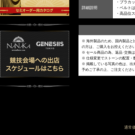
・ブラカ
詳細説明
・ベルト
・高品位
※ 海外製品のため、国内製品
の方は、ご購入をお控えくださ
※ セール商品の為、返品･交換
※ 仕様変更でストーンの配置
※ 掲載している写真の色は、
予めご了承の上、ご注文くださ
通常