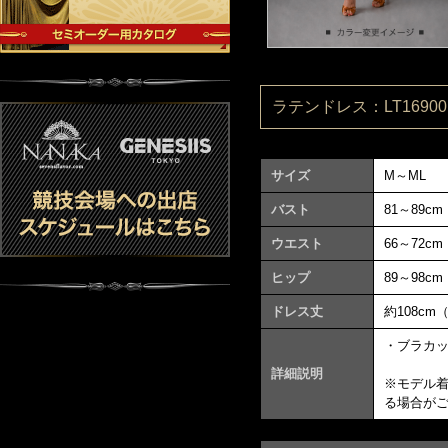
ラテンドレス：LT169001
サイズ
M～ML
バスト
81～89cm
ウエスト
66～72cm
ヒップ
89～98cm
ドレス丈
約108cm
・ブラカ
詳細説明
※モデル
る場合が