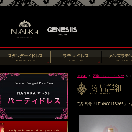
HOME
＞
既製ドレス・シャツ
＞ L
商品番号「LT169001JS2