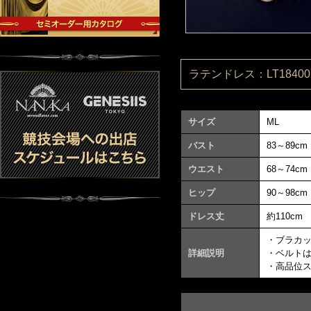
ラテンドレス：LT184002
サイズ
ML
バスト
83～89cm
ウエスト
68～74cm
ヒップ
90～98cm
ドレス丈
約110cm
・ブラカ
詳細説明
・ベルト
・高品位