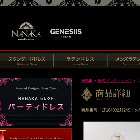
HOME
＞
既製ドレス・シャツ
＞ L
商品番号「LT184002JJ2