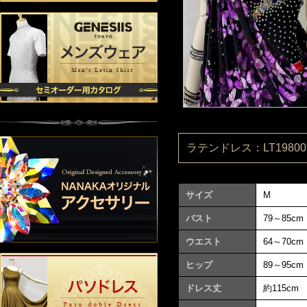
ラテンドレス：LT198003
サイズ
M
バスト
79～85cm
ウエスト
64～70cm
ヒップ
89～95cm
ドレス丈
約115cm