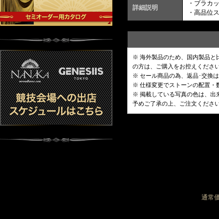
・ブラカ
詳細説明
・高品位
※ 海外製品のため、国内製品
の方は、ご購入をお控えくださ
※ セール商品の為、返品･交換
※ 仕様変更でストーンの配置
※ 掲載している写真の色は、
予めご了承の上、ご注文くださ
通常