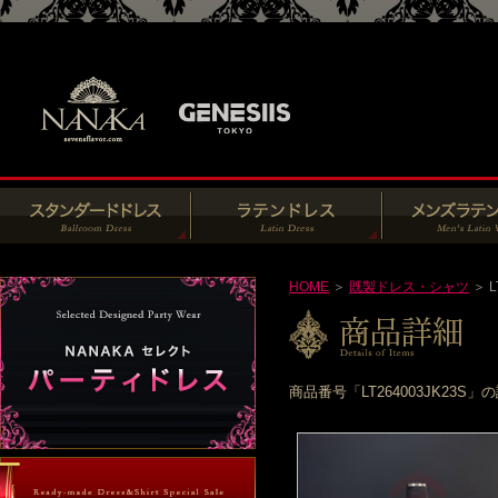
HOME
＞
既製ドレス・シャツ
＞ L
商品番号「LT264003JK2