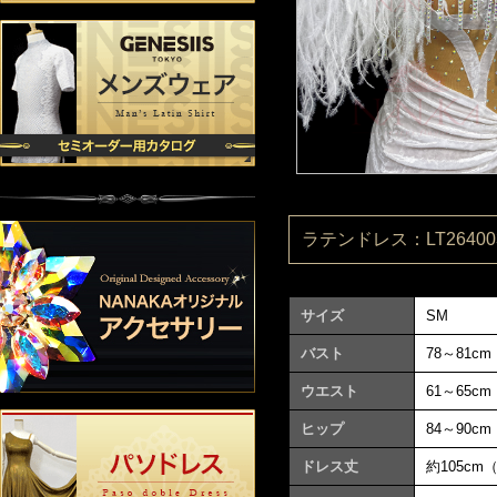
ラテンドレス：LT264003
サイズ
SM
バスト
78～81cm
ウエスト
61～65cm
ヒップ
84～90cm
ドレス丈
約105cm