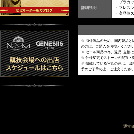
・ブラカ
詳細説明
・ブレスレ
・高品位
※ 海外製品のため、国内製品
の方は、ご購入をお控えくださ
※ セール商品の為、返品･交換
※ 仕様変更でストーンの配置
※ 掲載している写真の色は、
予めご了承の上、ご注文くださ
通常