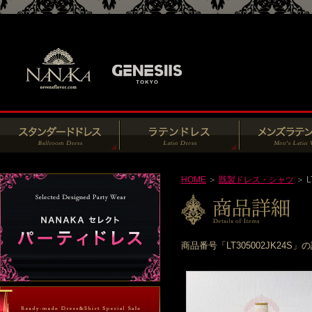
HOME
＞
既製ドレス・シャツ
＞ L
商品番号「LT305002JK2