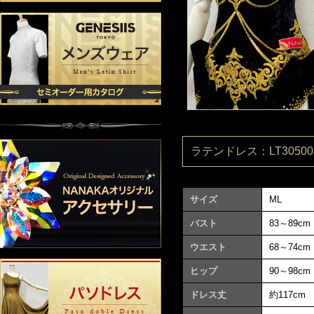
ラテンドレス：LT305002
サイズ
ML
バスト
83～89cm
ウエスト
68～74cm
ヒップ
90～98cm
ドレス丈
約117cm