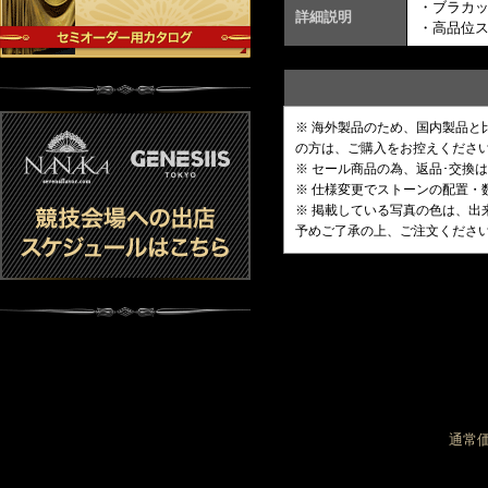
・ブラカ
詳細説明
・高品位
※ 海外製品のため、国内製品
の方は、ご購入をお控えくださ
※ セール商品の為、返品･交換
※ 仕様変更でストーンの配置
※ 掲載している写真の色は、
予めご了承の上、ご注文くださ
通常